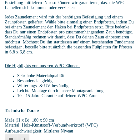
Bestellung mitliefern. Nur so können wir garantieren, dass die WPC-
Lamellen sich krümmen oder verziehen.
Jedes Zaunelement wird mit der benötigten Befestigung und einem
Zaunpfosten geliefert. Wähle bitte einmalig einen Endpfosten, indem Du
bei einem Zaunelement den Haken bei Endpfosten setzt. Bitte bedenke,
dass Du nur einen Endpfosten pro zusammenhängendem Zaun benötigst.
Standardmäßig rechnen wir damit, dass Du deinen Zaun einbetonieren
möchtest. Möchtest Du ihn stattdessen auf einem bestehenden Fundament
befestigen, bestelle bitte zusätzlich die passenden Fußplatten für Pfosten
in 6,8 x 6,8 cm.
Die Highlights von unseren WPC-Zäunen:
Sehr hohe Materialqualität
Besonders langlebig
Witterungs- & UV-beständig
Leichte Montage durch unsere Montageanleitung
10 - 15 Jahre Garantie auf deinen WPC-Zaun
Technische Daten:
Maße (H x B): 180 x 90 cm
Material: Holz-Kunststoff-Verbundwerkstoff (WPC)
Aufbauschwierigkeit: Mittleres Niveau