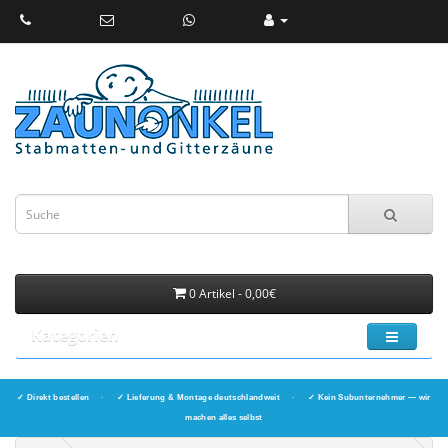
0 Artikel - 0,00€
Kategorien
✓ Direkt bestellen
·
✓ Lieferung & Montage deutschlandweit
·
✓ Kein Subunternehmer — wir
machen alles selbst