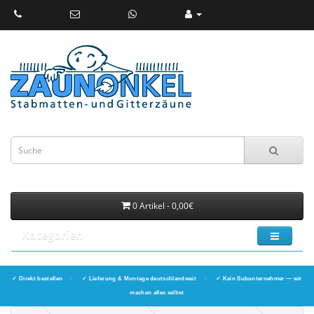
0 Artikel - 0,00€
Kategorien
✓ Direkt bestellen
·
✓ Lieferung & Montage deutschlandweit
·
✓ Kein Subunternehmer — wir
machen alles selbst