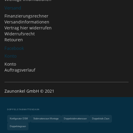
Versand
Finanzierungsrechner
Versandinformationen
Vertrag hier widerrufen
Widerrufsrecht
Retouren
Facebook
Konto
Konto
Auftragsverlauf
Zaunonkel GmbH © 2021
DOPPELSTABMATTENZAUN
Konfigurator DSM
Stabmattenzaun Montage
Doppelstabmattenzaun
Doppelstab-Zaun
Doppelstegzaun