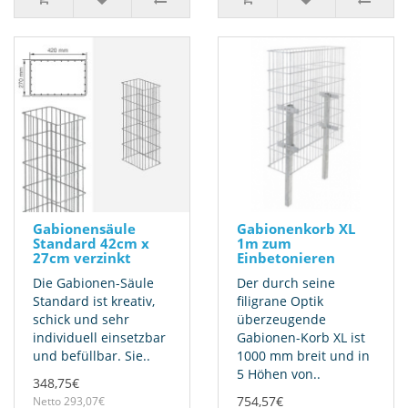
Gabionensäule
Gabionenkorb XL
Standard 42cm x
1m zum
27cm verzinkt
Einbetonieren
Die Gabionen-Säule
Der durch seine
Standard ist kreativ,
filigrane Optik
schick und sehr
überzeugende
individuell einsetzbar
Gabionen-Korb XL ist
und befüllbar. Sie..
1000 mm breit und in
5 Höhen von..
348,75€
754,57€
Netto 293,07€