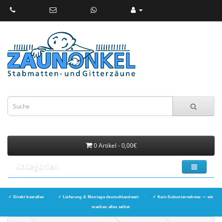
0 Artikel - 0,00€
Kategorien
✓ Direkt bestellen
·
✓ Lieferung & Montage deutschlandweit
·
✓ Kein Subunternehmer — wir
machen alles selbst