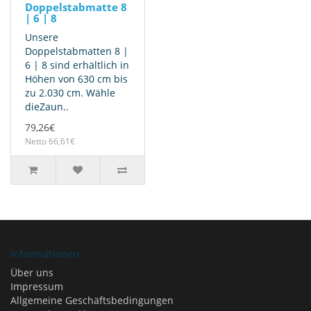
Doppelstabmatte 8
| 6 | 8
Unsere
Doppelstabmatten 8 |
6 | 8 sind erhältlich in
Höhen von 630 cm bis
zu 2.030 cm. Wähle
dieZaun..
79,26€
Netto 66,61€
Informationen
Über uns
Impressum
Allgemeine Geschäftsbedingungen