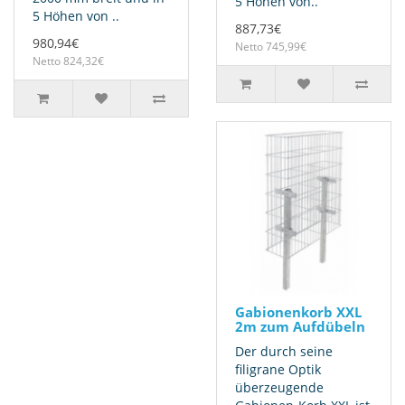
5 Höhen von..
5 Höhen von ..
887,73€
980,94€
Netto 745,99€
Netto 824,32€
Gabionenkorb XXL
2m zum Aufdübeln
Der durch seine
filigrane Optik
überzeugende