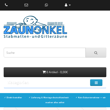
0 Artikel - 0,00€
Kategorien
✓ Direkt bestellen
·
✓ Lieferung & Montage deutschlandweit
·
✓ Kein Subunternehmer — wir
machen alles selbst