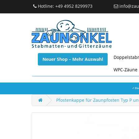
Hotline: +49 4952 8299973
info@zau
Doppelstab
Neuer Shop – Mehr Auswahl
WPC-Zäune
✓ Dir
Pfostenkappe für Zaunpfosten Typ P un