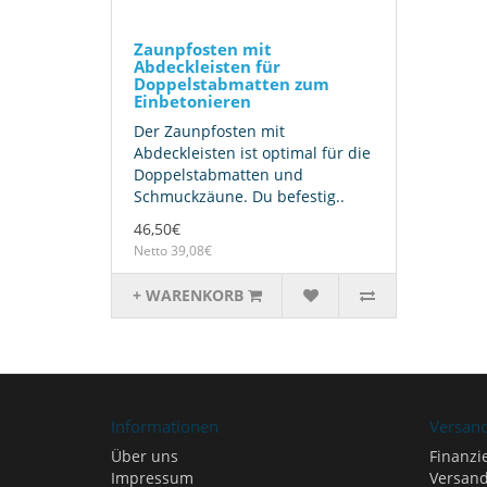
Zaunpfosten mit
Abdeckleisten für
Doppelstabmatten zum
Einbetonieren
Der Zaunpfosten mit
Abdeckleisten ist optimal für die
Doppelstabmatten und
Schmuckzäune. Du befestig..
46,50€
Netto 39,08€
+ WARENKORB
Informationen
Versan
Über uns
Finanzi
Impressum
Versand