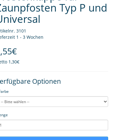
Zaunpfosten Typ P und
Universal
tikelnr. 3101
eferzeit 1 - 3 Wochen
,55€
etto
1,30€
erfügbare Optionen
Farbe
enge