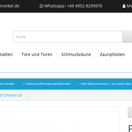
nonkel.de
Whatsapp: +49 4952 8299976
Me
matten
Tore und Türen
Schmuckzäune
Zaunpfosten
ekt bestellen
·
✓ Lieferung & Montage deutschlandweit
·
✓ Kein Subunternehmer — wir machen alles 
d Universal