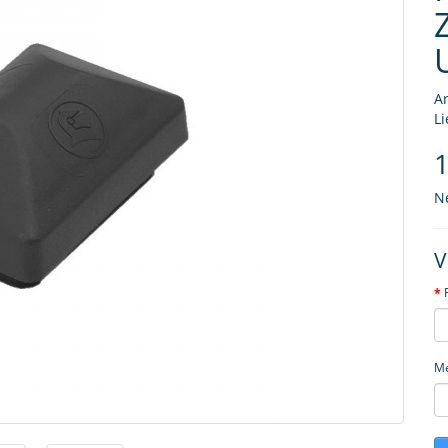
Ar
Li
1
N
V
M