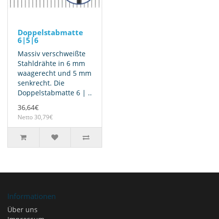
Doppelstabmatte
6|5|6
Massiv verschweißte
Stahldrähte in 6 mm
waagerecht und 5 mm
senkrecht. Die
Doppelstabmatte 6 | ..
36,64€
Netto 30,79€
Informationen
Über uns