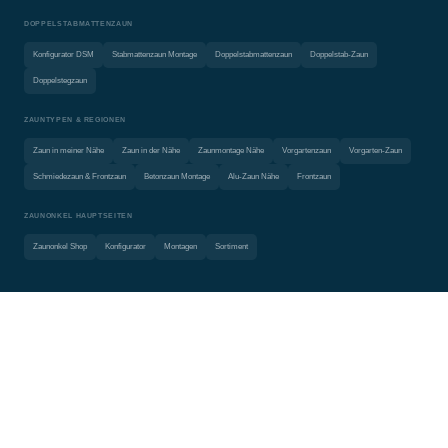
DOPPELSTABMATTENZAUN
Konfigurator DSM
Stabmattenzaun Montage
Doppelstabmattenzaun
Doppelstab-Zaun
Doppelstegzaun
ZAUNTYPEN & REGIONEN
Zaun in meiner Nähe
Zaun in der Nähe
Zaunmontage Nähe
Vorgartenzaun
Vorgarten-Zaun
Schmiedezaun & Frontzaun
Betonzaun Montage
Alu-Zaun Nähe
Frontzaun
ZAUNONKEL HAUPTSEITEN
Zaunonkel Shop
Konfigurator
Montagen
Sortiment