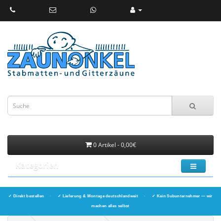
0 Artikel - 0,00€
Kategorien
✓ Direkt bestellen
·
✓ Lieferung & Montage deutschlandweit
·
✓ Kein Subunternehmer — wir
machen alles selbst