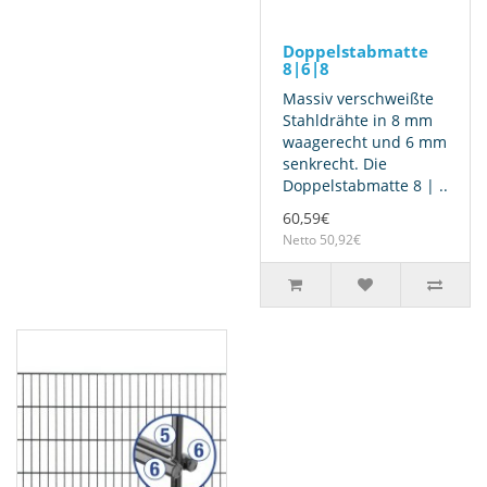
Doppelstabmatte
8|6|8
Massiv verschweißte
Stahldrähte in 8 mm
waagerecht und 6 mm
senkrecht. Die
Doppelstabmatte 8 | ..
60,59€
Netto 50,92€