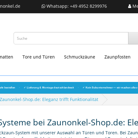
nonkel.de
Whatsapp: +49 4952 8299976
Me
matten
Tore und Türen
Schmuckzäune
Zaunpfosten
ekt bestellen
·
✓ Lieferung & Montage deutschlandweit
·
✓ Kein Subunternehmer — wir machen alles 
aunonkel-Shop.de: Eleganz trifft Funktionalität
ysteme bei Zaunonkel-Shop.de: Eleg
eckzaun-System mit unserer Auswahl an Türen und Toren. Bei Zaun