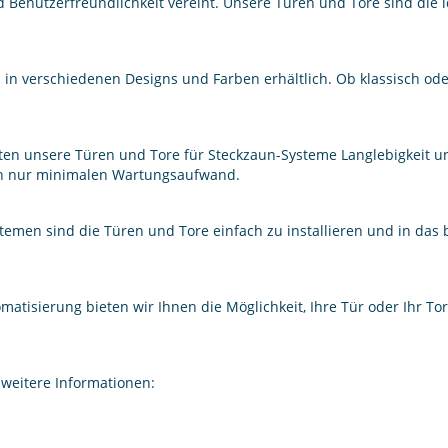
nd Benutzerfreundlichkeit vereint. Unsere Türen und Tore sind die 
 in verschiedenen Designs und Farben erhältlich. Ob klassisch od
ten unsere Türen und Tore für Steckzaun-Systeme Langlebigkeit und
rn nur minimalen Wartungsaufwand.
temen sind die Türen und Tore einfach zu installieren und in das
atisierung bieten wir Ihnen die Möglichkeit, Ihre Tür oder Ihr To
 weitere Informationen: