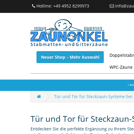
Hotline: +49 4952 8299973
info@zau
Doppelstab
Neuer Shop – Mehr Auswahl
WPC-Zäune
✓ Dir
Tür und Tor für Steckzaun-Systeme bei Z
Tür und Tor für Steckzaun-S
Entdecken Sie die perfekte Ergänzung zu Ihrem St