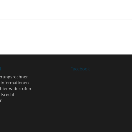
d
Facebook
erungsrechner
informationen
 hier widerrufen
fsrecht
en