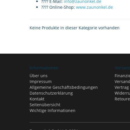
???? E-Mail:
info@zaunonkel.de
???? Online-Shop:
www.zaunonkel.de
Keine Produkte in dieser Kategorie vorhanden
Informationen
Versan
Über uns
Finanzi
Impressum
Versand
Allgemeine Geschäftsbedingungen
Vertrag
Datenschutzerklärung
Widerru
Kontakt
Retour
Seitenübersicht
Wichtige Informationen