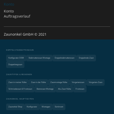
Konto
Konto
Auftragsverlauf
Zaunonkel GmbH © 2021
DOPPELSTABMATTENZAUN
Konfigurator DSM
Stabmattenzaun Montage
Doppelstabmattenzaun
Doppelstab-Zaun
Doppelstegzaun
ZAUNTYPEN & REGIONEN
Zaun in meiner Nähe
Zaun in der Nähe
Zaunmontage Nähe
Vorgartenzaun
Vorgarten-Zaun
Schmiedezaun & Frontzaun
Betonzaun Montage
Alu-Zaun Nähe
Frontzaun
ZAUNONKEL HAUPTSEITEN
Zaunonkel Shop
Konfigurator
Montagen
Sortiment