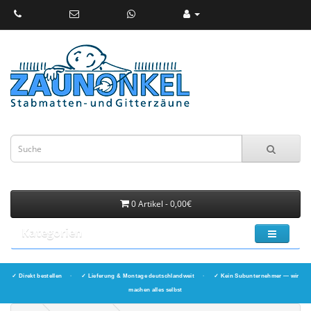
0 Artikel - 0,00€
Kategorien
✓ Direkt bestellen
·
✓ Lieferung & Montage deutschlandweit
·
✓ Kein Subunternehmer — wir
machen alles selbst