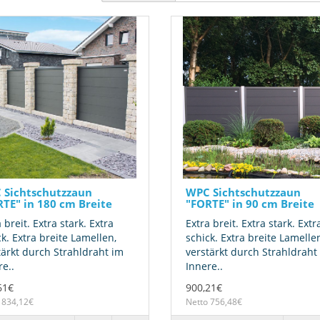
 Sichtschutzzaun
WPC Sichtschutzzaun
TE" in 180 cm Breite
"FORTE" in 90 cm Breite
 breit. Extra stark. Extra
Extra breit. Extra stark. Extr
k. Extra breite Lamellen,
schick. Extra breite Lamelle
tärkt durch Strahldraht im
verstärkt durch Strahldraht
e..
Innere..
61€
900,21€
 834,12€
Netto 756,48€