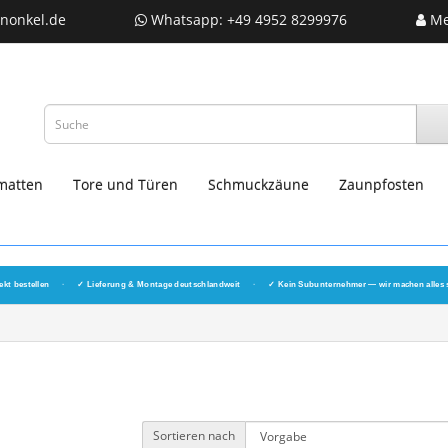
nonkel.de
Whatsapp: +49 4952 8299976
Me
matten
Tore und Türen
Schmuckzäune
Zaunpfosten
ekt bestellen
·
✓ Lieferung & Montage deutschlandweit
·
✓ Kein Subunternehmer — wir machen alles 
Sortieren nach