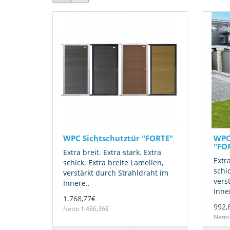
WPC Sichtschutztür "FORTE"
WPC
"FOR
Extra breit. Extra stark. Extra
Extra
schick. Extra breite Lamellen,
schic
verstärkt durch Strahldraht im
vers
Innere..
Inner
1.768,77€
992,
Netto 1.486,36€
Netto