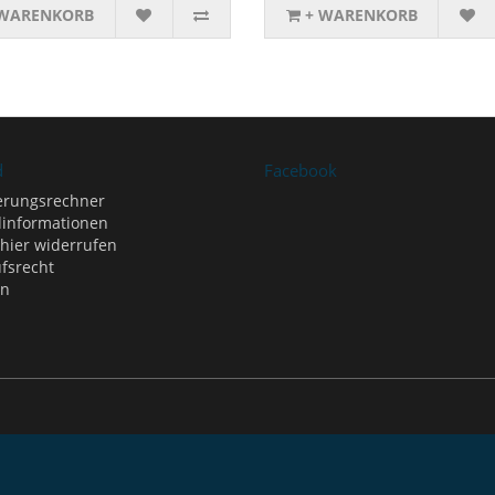
 WARENKORB
+ WARENKORB
d
Facebook
erungsrechner
informationen
 hier widerrufen
fsrecht
en