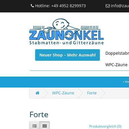
Hotline: +49 4952 8299973
info@zau
Doppelstab
Neuer Shop – Mehr Auswahl
WPC-Zäune
✓ Dir
WPC-Zäune
Forte
Forte
Produktvergleich (0)