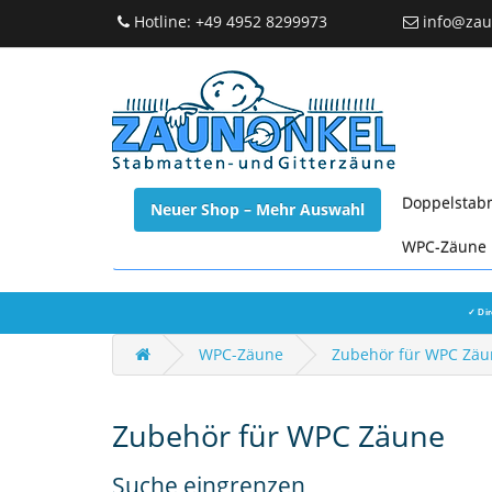
Hotline: +49 4952 8299973
info@zau
Doppelstab
Neuer Shop – Mehr Auswahl
WPC-Zäune
✓ Dir
WPC-Zäune
Zubehör für WPC Zäu
Zubehör für WPC Zäune
Suche eingrenzen