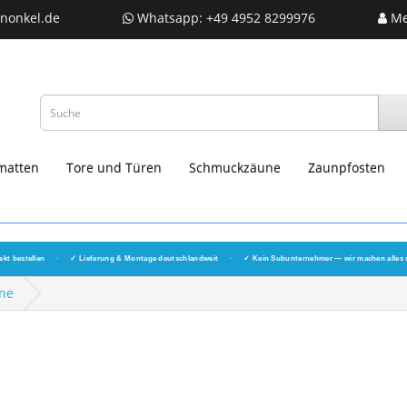
nonkel.de
Whatsapp: +49 4952 8299976
Me
matten
Tore und Türen
Schmuckzäune
Zaunpfosten
ekt bestellen
·
✓ Lieferung & Montage deutschlandweit
·
✓ Kein Subunternehmer — wir machen alles 
ne