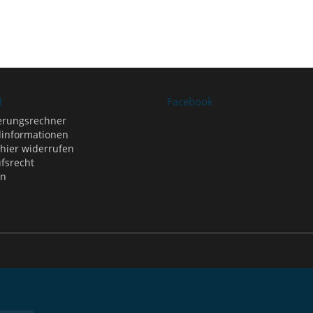
d
Facebook
erungsrechner
informationen
 hier widerrufen
fsrecht
en