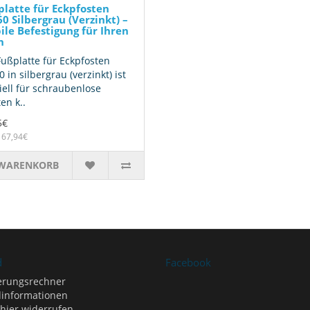
latte für Eckpfosten
0 Silbergrau (Verzinkt) –
ile Befestigung für Ihren
n
Fußplatte für Eckpfosten
 in silbergrau (verzinkt) ist
iell für schraubenlose
en k..
5€
 67,94€
 WARENKORB
d
Facebook
erungsrechner
informationen
 hier widerrufen