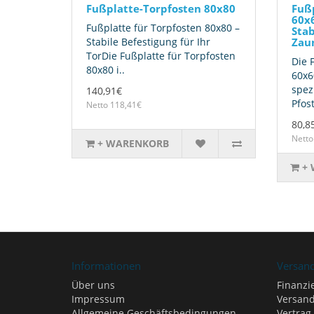
Fußplatte-Torpfosten 80x80
Fußp
60x6
Fußplatte für Torpfosten 80x80 –
Stab
Stabile Befestigung für Ihr
Zau
TorDie Fußplatte für Torpfosten
Die 
80x80 i..
60x60
spez
140,91€
Pfost
Netto 118,41€
80,8
Netto
+ WARENKORB
+
Informationen
Versan
Über uns
Finanzi
Impressum
Versand
Allgemeine Geschäftsbedingungen
Vertrag