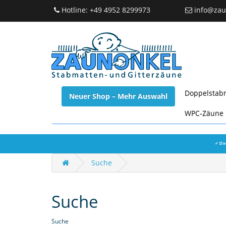
Hotline: +49 4952 8299973
info@zau
Doppelstab
Neuer Shop – Mehr Auswahl
WPC-Zäune
✓ Dir
Suche
Suche
Suche