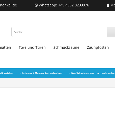
nonkel.de
Whatsapp: +49 4952 8299976
Me
matten
Tore und Türen
Schmuckzäune
Zaunpfosten
ekt bestellen
·
✓ Lieferung & Montage deutschlandweit
·
✓ Kein Subunternehmer — wir machen alles 