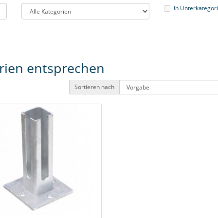
In Unterkategor
erien entsprechen
Sortieren nach