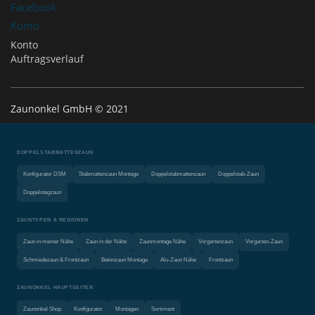
Facebook
Konto
Konto
Auftragsverlauf
Zaunonkel GmbH © 2021
DOPPELSTABMATTENZAUN
Konfigurator DSM
Stabmattenzaun Montage
Doppelstabmattenzaun
Doppelstab-Zaun
Doppelstegzaun
ZAUNTYPEN & REGIONEN
Zaun in meiner Nähe
Zaun in der Nähe
Zaunmontage Nähe
Vorgartenzaun
Vorgarten-Zaun
Schmiedezaun & Frontzaun
Betonzaun Montage
Alu-Zaun Nähe
Frontzaun
ZAUNONKEL HAUPTSEITEN
Zaunonkel Shop
Konfigurator
Montagen
Sortiment