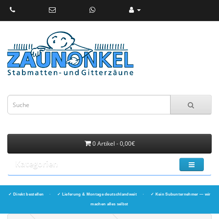
0 Artikel - 0,00€
Kategorien
✓ Direkt bestellen
·
✓ Lieferung & Montage deutschlandweit
·
✓ Kein Subunternehmer — wir
machen alles selbst