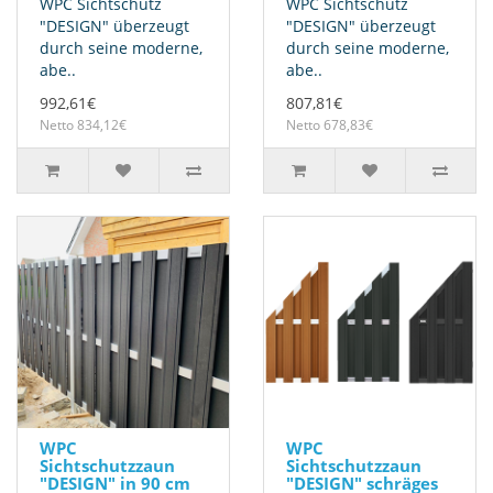
WPC Sichtschutz
WPC Sichtschutz
"DESIGN" überzeugt
"DESIGN" überzeugt
durch seine moderne,
durch seine moderne,
abe..
abe..
992,61€
807,81€
Netto 834,12€
Netto 678,83€
WPC
WPC
Sichtschutzzaun
Sichtschutzzaun
"DESIGN" in 90 cm
"DESIGN" schräges