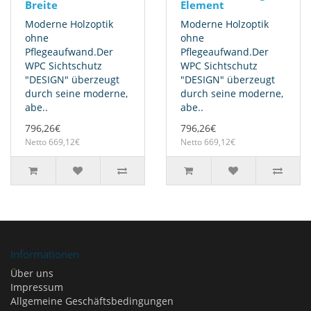
Breite
Element
Moderne Holzoptik
Moderne Holzoptik
ohne
ohne
Pflegeaufwand.Der
Pflegeaufwand.Der
WPC Sichtschutz
WPC Sichtschutz
"DESIGN" überzeugt
"DESIGN" überzeugt
durch seine moderne,
durch seine moderne,
abe..
abe..
796,26€
796,26€
Netto 669,12€
Netto 669,12€
Informationen
Über uns
Impressum
Allgemeine Geschäftsbedingungen