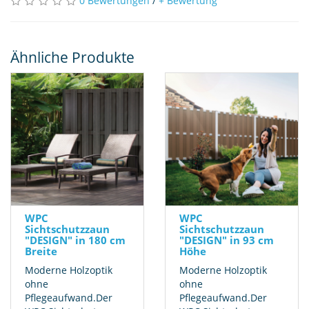
0 Bewertungen
/
+ Bewertung
Ähnliche Produkte
WPC
WPC
Sichtschutzzaun
Sichtschutzzaun
"DESIGN" in 180 cm
"DESIGN" in 93 cm
Breite
Höhe
Moderne Holzoptik
Moderne Holzoptik
ohne
ohne
Pflegeaufwand.Der
Pflegeaufwand.Der