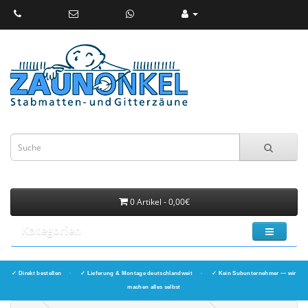
0 Artikel - 0,00€
Kategorien
✓ Direkt bestellen
·
✓ Lieferung & Montage deutschlandweit
·
✓ Kein Subunternehmer — wir
machen alles selbst