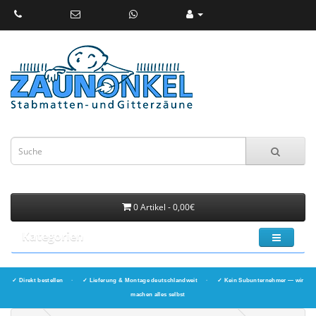
0 Artikel - 0,00€
Kategorien
✓ Direkt bestellen
·
✓ Lieferung & Montage deutschlandweit
·
✓ Kein Subunternehmer — wir
machen alles selbst