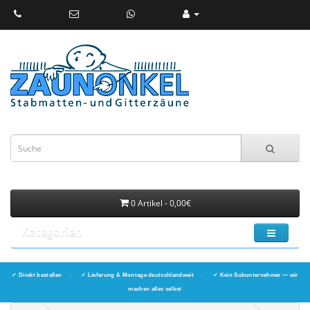
0 Artikel - 0,00€
Kategorien
✓ Direkt bestellen
·
✓ Lieferung & Montage deutschlandweit
·
✓ Kein Subunternehmer — wir
machen alles selbst