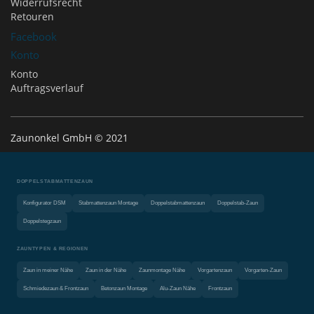
Widerrufsrecht
Retouren
Facebook
Konto
Konto
Auftragsverlauf
Zaunonkel GmbH © 2021
DOPPELSTABMATTENZAUN
Konfigurator DSM
Stabmattenzaun Montage
Doppelstabmattenzaun
Doppelstab-Zaun
Doppelstegzaun
ZAUNTYPEN & REGIONEN
Zaun in meiner Nähe
Zaun in der Nähe
Zaunmontage Nähe
Vorgartenzaun
Vorgarten-Zaun
Schmiedezaun & Frontzaun
Betonzaun Montage
Alu-Zaun Nähe
Frontzaun