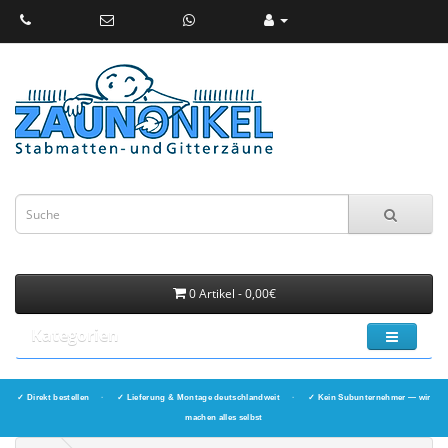
0 Artikel - 0,00€
Kategorien
✓ Direkt bestellen
·
✓ Lieferung & Montage deutschlandweit
·
✓ Kein Subunternehmer — wir
machen alles selbst