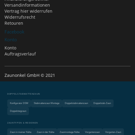
Versandinformationen
Vertrag hier widerrufen
Widerrufsrecht
Retouren
Facebook
Konto
Konto
Auftragsverlauf
Zaunonkel GmbH © 2021
DOPPELSTABMATTENZAUN
Konfigurator DSM
Stabmattenzaun Montage
Doppelstabmattenzaun
Doppelstab-Zaun
Doppelstegzaun
ZAUNTYPEN & REGIONEN
Zaun in meiner Nähe
Zaun in der Nähe
Zaunmontage Nähe
Vorgartenzaun
Vorgarten-Zaun