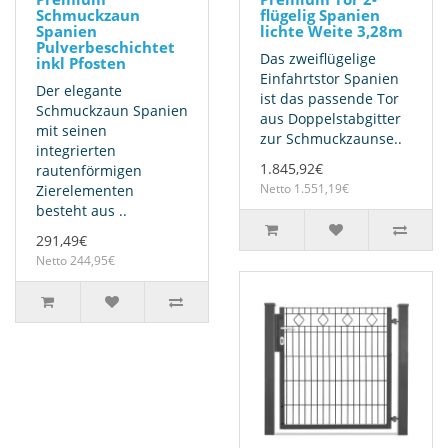
Schmuckzaun
flügelig Spanien
Spanien
lichte Weite 3,28m
Pulverbeschichtet
Das zweiflügelige
inkl Pfosten
Einfahrtstor Spanien
Der elegante
ist das passende Tor
Schmuckzaun Spanien
aus Doppelstabgitter
mit seinen
zur Schmuckzaunse..
integrierten
1.845,92€
rautenförmigen
Netto 1.551,19€
Zierelementen
besteht aus ..
291,49€
Netto 244,95€