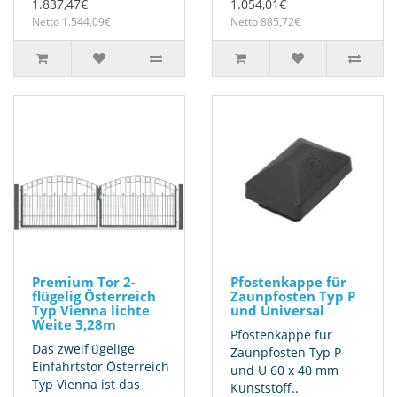
1.837,47€
1.054,01€
Netto 1.544,09€
Netto 885,72€
Premium Tor 2-
Pfostenkappe für
flügelig Österreich
Zaunpfosten Typ P
Typ Vienna lichte
und Universal
Weite 3,28m
Pfostenkappe für
Das zweiflügelige
Zaunpfosten Typ P
Einfahrtstor Österreich
und U 60 x 40 mm
Typ Vienna ist das
Kunststoff..