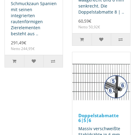
Schmuckzaun Spanien
senkrecht. Die
mit seinen
Doppelstabmatte 8 | ..
integrierten
60,59€
rautenförmigen
Netto 50,92€
Zierelementen
besteht aus ..
291,49€
Netto 244,95€
Doppelstabmatte
6|5|6
Massiv verschweißte
Stahldrähte in 6 mm