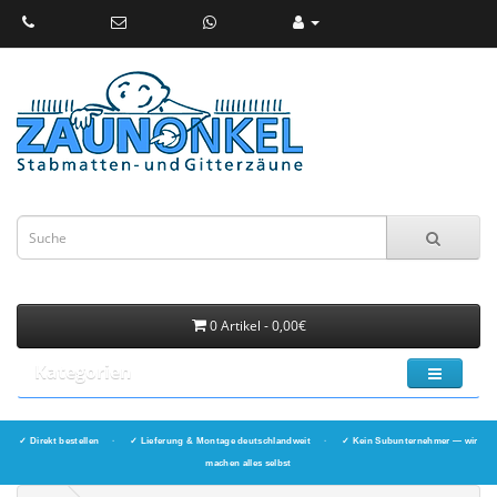
0 Artikel - 0,00€
Kategorien
✓ Direkt bestellen
·
✓ Lieferung & Montage deutschlandweit
·
✓ Kein Subunternehmer — wir
machen alles selbst