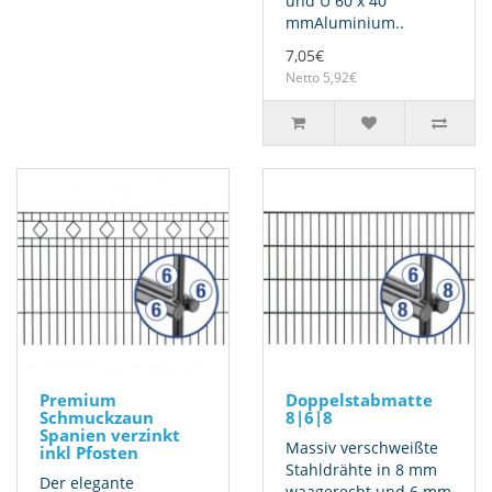
und U 60 x 40
mmAluminium..
7,05€
Netto 5,92€
Premium
Doppelstabmatte
Schmuckzaun
8|6|8
Spanien verzinkt
Massiv verschweißte
inkl Pfosten
Stahldrähte in 8 mm
Der elegante
waagerecht und 6 mm