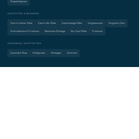
Doppelstegzaun
ZAUNTYPEN & REGIONEN
Zaun in meiner Nähe
Zaun in der Nähe
Zaunmontage Nähe
Vorgartenzaun
Vorgarten-Zaun
Schmiedezaun & Frontzaun
Betonzaun Montage
Alu-Zaun Nähe
Frontzaun
ZAUNONKEL HAUPTSEITEN
Zaunonkel Shop
Konfigurator
Montagen
Sortiment