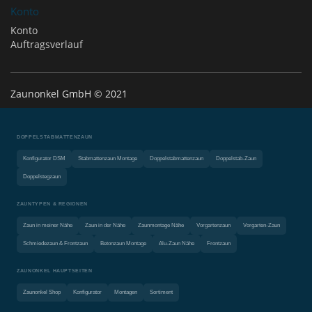
Konto
Konto
Auftragsverlauf
Zaunonkel GmbH © 2021
DOPPELSTABMATTENZAUN
Konfigurator DSM
Stabmattenzaun Montage
Doppelstabmattenzaun
Doppelstab-Zaun
Doppelstegzaun
ZAUNTYPEN & REGIONEN
Zaun in meiner Nähe
Zaun in der Nähe
Zaunmontage Nähe
Vorgartenzaun
Vorgarten-Zaun
Schmiedezaun & Frontzaun
Betonzaun Montage
Alu-Zaun Nähe
Frontzaun
ZAUNONKEL HAUPTSEITEN
Zaunonkel Shop
Konfigurator
Montagen
Sortiment