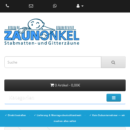
0 Artikel - 0,00€
Kategorien
✓ Direkt bestellen
·
✓ Lieferung & Montage deutschlandweit
·
✓ Kein Subunternehmer — wir
machen alles selbst