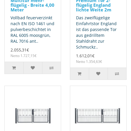
Multitür mehr-
Premium Tor 2-
flügelig - Breite 4,00
flügelig England
Meter
lichte Weite 2m
Vollbad feuerverzinkt
Das zweiflügelige
nach EN ISO 1461 und
Einfahrtstor England
pulverbeschichtet in
ist das passende Tor
RAL 6005 moosgrün,
aus gedrilltem
RAL 7016 ant..
Stahldraht zur
Schmuckz..
2.055,31€
1.612,01€
Netto 1.727,15€
Netto 1.354,63€