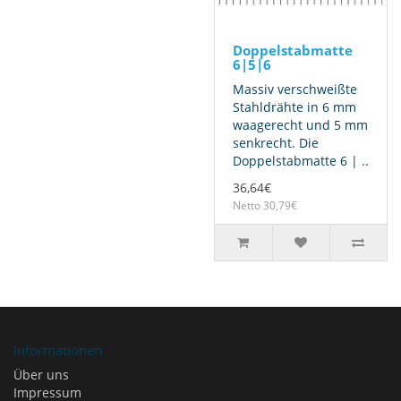
Doppelstabmatte
6|5|6
Massiv verschweißte
Stahldrähte in 6 mm
waagerecht und 5 mm
senkrecht. Die
Doppelstabmatte 6 | ..
36,64€
Netto 30,79€
Informationen
Über uns
Impressum