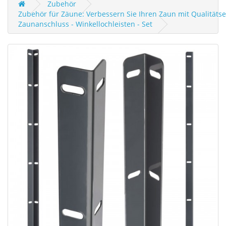
Zubehör
Zubehör für Zäune: Verbessern Sie Ihren Zaun mit Qualität
Zaunanschluss - Winkellochleisten - Set