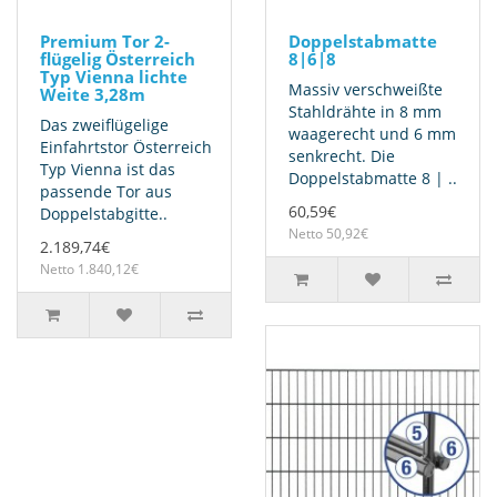
Premium Tor 2-
Doppelstabmatte
flügelig Österreich
8|6|8
Typ Vienna lichte
Massiv verschweißte
Weite 3,28m
Stahldrähte in 8 mm
Das zweiflügelige
waagerecht und 6 mm
Einfahrtstor Österreich
senkrecht. Die
Typ Vienna ist das
Doppelstabmatte 8 | ..
passende Tor aus
60,59€
Doppelstabgitte..
Netto 50,92€
2.189,74€
Netto 1.840,12€