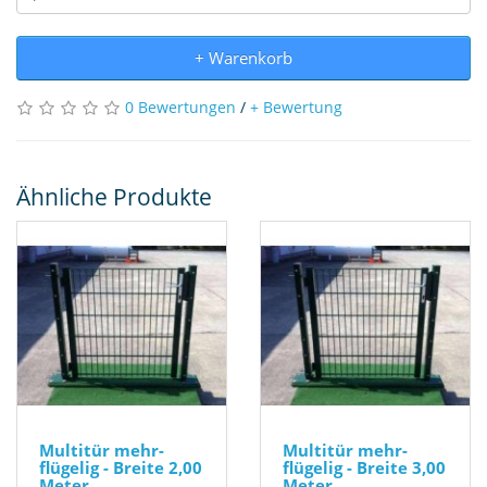
+ Warenkorb
0 Bewertungen
/
+ Bewertung
Ähnliche Produkte
Multitür mehr-
Multitür mehr-
flügelig - Breite 2,00
flügelig - Breite 3,00
Meter
Meter