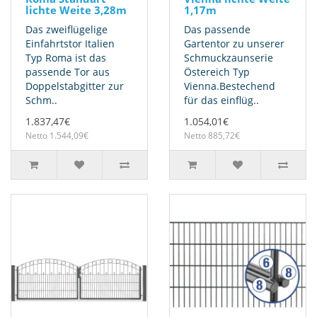
lichte Weite 3,28m
1,17m
Das zweiflügelige
Das passende
Einfahrtstor Italien
Gartentor zu unserer
Typ Roma ist das
Schmuckzaunserie
passende Tor aus
Östereich Typ
Doppelstabgitter zur
Vienna.Bestechend
Schm..
für das einflüg..
1.837,47€
1.054,01€
Netto 1.544,09€
Netto 885,72€