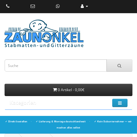
0 Artikel - 0,00€
Kategorien
✓ Direkt bestellen
·
✓ Lieferung & Montage deutschlandweit
·
✓ Kein Subunternehmer — wir
machen alles selbst