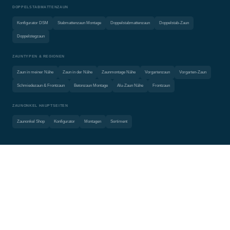
DOPPELSTABMATTENZAUN
Konfigurator DSM
Stabmattenzaun Montage
Doppelstabmattenzaun
Doppelstab-Zaun
Doppelstegzaun
ZAUNTYPEN & REGIONEN
Zaun in meiner Nähe
Zaun in der Nähe
Zaunmontage Nähe
Vorgartenzaun
Vorgarten-Zaun
Schmiedezaun & Frontzaun
Betonzaun Montage
Alu-Zaun Nähe
Frontzaun
ZAUNONKEL HAUPTSEITEN
Zaunonkel Shop
Konfigurator
Montagen
Sortiment