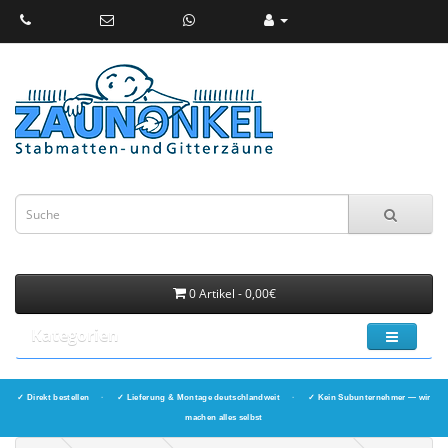
0 Artikel - 0,00€
Kategorien
✓ Direkt bestellen
·
✓ Lieferung & Montage deutschlandweit
·
✓ Kein Subunternehmer — wir
machen alles selbst