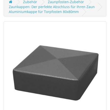
Zubehör
Zaunpfosten-Zubehör
Zaunkappen: Der perfekte Abschluss für Ihren Zaun
Aluminiumkappe für Torpfosten 80x80mm