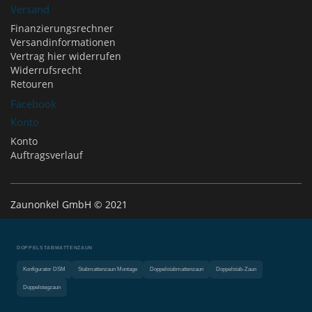
Versand
Finanzierungsrechner
Versandinformationen
Vertrag hier widerrufen
Widerrufsrecht
Retouren
Facebook
Konto
Konto
Auftragsverlauf
Zaunonkel GmbH © 2021
DOPPELSTABMATTENZAUN
Konfigurator DSM
Stabmattenzaun Montage
Doppelstabmattenzaun
Doppelstab-Zaun
Doppelstegzaun