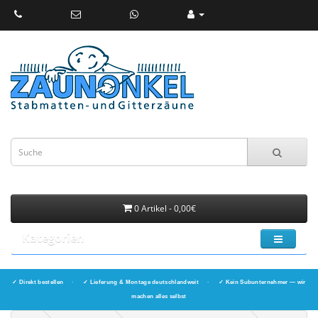
0 Artikel - 0,00€
Kategorien
✓ Direkt bestellen
·
✓ Lieferung & Montage deutschlandweit
·
✓ Kein Subunternehmer — wir
machen alles selbst