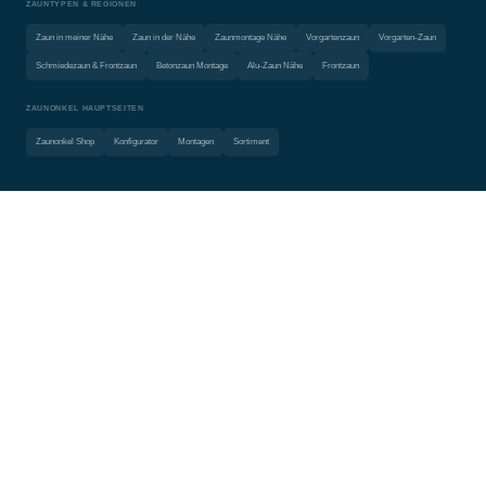
ZAUNTYPEN & REGIONEN
Zaun in meiner Nähe
Zaun in der Nähe
Zaunmontage Nähe
Vorgartenzaun
Vorgarten-Zaun
Schmiedezaun & Frontzaun
Betonzaun Montage
Alu-Zaun Nähe
Frontzaun
ZAUNONKEL HAUPTSEITEN
Zaunonkel Shop
Konfigurator
Montagen
Sortiment