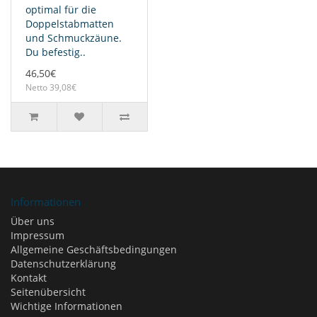
optimal für die
Doppelstabmatten
und Schmuckzäune.
Du befestig..
46,50€
Netto 39,08€
Informationen
Über uns
Impressum
Allgemeine Geschäftsbedingungen
Datenschutzerklärung
Kontakt
Seitenübersicht
Wichtige Informationen