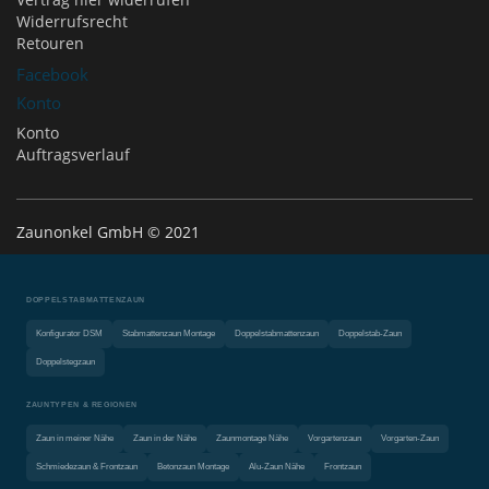
Widerrufsrecht
Retouren
Facebook
Konto
Konto
Auftragsverlauf
Zaunonkel GmbH © 2021
DOPPELSTABMATTENZAUN
Konfigurator DSM
Stabmattenzaun Montage
Doppelstabmattenzaun
Doppelstab-Zaun
Doppelstegzaun
ZAUNTYPEN & REGIONEN
Zaun in meiner Nähe
Zaun in der Nähe
Zaunmontage Nähe
Vorgartenzaun
Vorgarten-Zaun
Schmiedezaun & Frontzaun
Betonzaun Montage
Alu-Zaun Nähe
Frontzaun