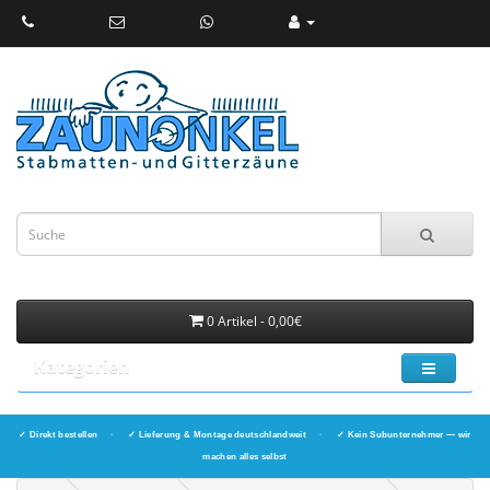
0 Artikel - 0,00€
Kategorien
✓ Direkt bestellen
·
✓ Lieferung & Montage deutschlandweit
·
✓ Kein Subunternehmer — wir
machen alles selbst