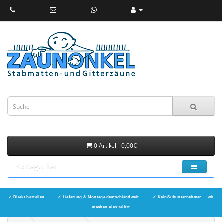
0 Artikel - 0,00€
Kategorien
✓ Direkt bestellen
·
✓ Lieferung & Montage deutschlandweit
·
✓ Kein Subunternehmer — wir
machen alles selbst