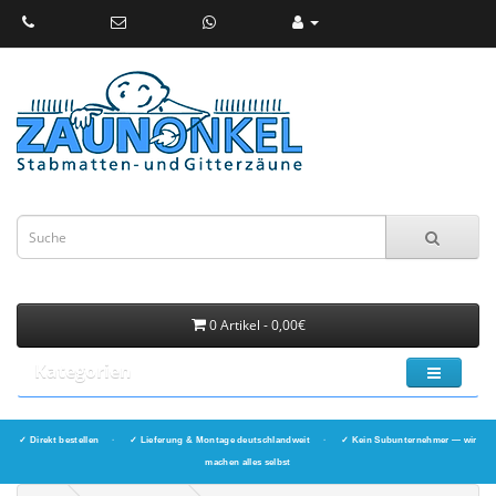
0 Artikel - 0,00€
Kategorien
✓ Direkt bestellen
·
✓ Lieferung & Montage deutschlandweit
·
✓ Kein Subunternehmer — wir
machen alles selbst