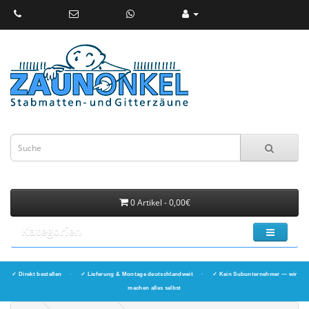
0 Artikel - 0,00€
Kategorien
✓ Direkt bestellen
·
✓ Lieferung & Montage deutschlandweit
·
✓ Kein Subunternehmer — wir
machen alles selbst