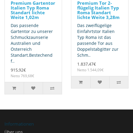
Premium Gartentor
Premium Tor 2-
Italien Typ Roma
flügelig Italien Typ
Standart lichte
Roma Standart
Weite 1,02m
lichte Weite 3,28m
Das passende
Das zweiflügelige
Gartentor zu unserer
Einfahrtstor Italien
Schmuckzaunserie
Typ Roma ist das
Australien und
passende Tor aus
Österreich
Doppelstabgitter zur
Standart.Bestechend
Schm..
f..
1.837,47€
915,92€
Netto 1.544,09€
Netto 769,68€
Informationen
Über uns