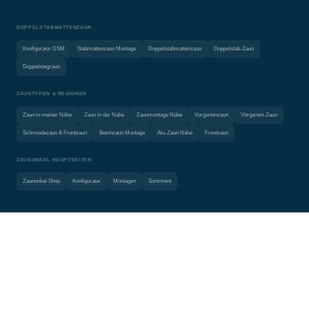
DOPPELSTABMATTENZAUN
Konfigurator DSM
Stabmattenzaun Montage
Doppelstabmattenzaun
Doppelstab-Zaun
Doppelstegzaun
ZAUNTYPEN & REGIONEN
Zaun in meiner Nähe
Zaun in der Nähe
Zaunmontage Nähe
Vorgartenzaun
Vorgarten-Zaun
Schmiedezaun & Frontzaun
Betonzaun Montage
Alu-Zaun Nähe
Frontzaun
ZAUNONKEL HAUPTSEITEN
Zaunonkel Shop
Konfigurator
Montagen
Sortiment