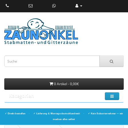
0 Artikel - 0,00€
Kategorien
✓ Direkt bestellen
·
✓ Lieferung & Montage deutschlandweit
·
✓ Kein Subunternehmer — wir
machen alles selbst