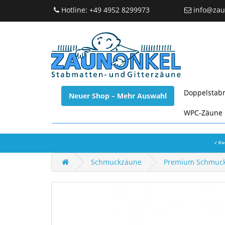
Hotline: +49 4952 8299973
info@zau
Doppelstab
Neuer Shop – Mehr Auswahl
WPC-Zäune
✓ Dir
Schmuckzäune
Premium Schmuckza