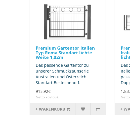
Premium Gartentor Italien
Prem
Typ Roma Standart lichte
Ital
Weite 1,02m
lich
Das passende Gartentor zu
Das 
unserer Schmuckzaunserie
Ital
Australien und Österreich
pass
Standart.Bestechend f..
Dopp
915,92€
1.83
Netto 769,68€
Netto
+ WARENKORB
+ W