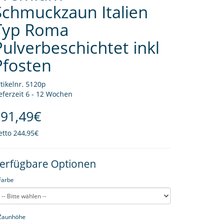
Schmuckzaun Italien
Typ Roma
Pulverbeschichtet inkl
Pfosten
tikelnr. 5120p
eferzeit 6 - 12 Wochen
91,49€
etto
244,95€
erfügbare Optionen
Farbe
Zaunhöhe