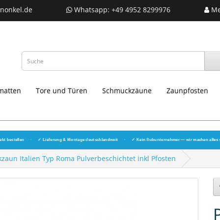
nonkel.de
Whatsapp: +49 4952 8299976
Me
matten
Tore und Türen
Schmuckzäune
Zaunpfosten
ekt bestellen
·
✓ Lieferung & Montage deutschlandweit
·
✓ Kein Subunternehmer — wir machen alles 
un Italien Typ Roma Pulverbeschichtet inkl Pfosten