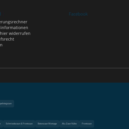
d
Facebook
erungsrechner
informationen
 hier widerrufen
fsrecht
en
pelstegzaun
n
Schmiedezaun & Frontzaun
Betonzaun Montage
Alu-Zaun Nähe
Frontzaun