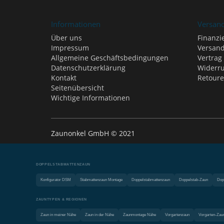
Informationen
Versan
Über uns
Finanzi
Impressum
Versand
Allgemeine Geschäftsbedingungen
Vertrag
Datenschutzerklärung
Widerru
Kontakt
Retour
Seitenübersicht
Wichtige Informationen
Zaunonkel GmbH © 2021
DOPPELSTABMATTENZAUN
Konfigurator DSM
Stabmattenzaun Montage
Doppelstabmattenzaun
Doppelstab-Zaun
Dop
ZAUNTYPEN & REGIONEN
Zaun in meiner Nähe
Zaun in der Nähe
Zaunmontage Nähe
Vorgartenzaun
Vorgarten-Zau