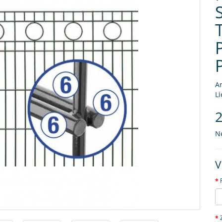
Ar
Li
2
N
V