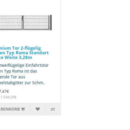
ium Tor 2-flügelig
ien Typ Roma Standart
te Weite 3,28m
zweiflügelige Einfahrtstor
ien Typ Roma ist das
ende Tor aus
elstabgitter zur Schm..
7,47€
 1.544,09€
ARENKORB