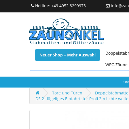
Hotline: +49 4952 8299973
info@zau
Doppelstab
Neuer Shop – Mehr Auswahl
WPC-Zäune
✓ Dir
Tore und Türen
Doppelstabmatten
DS 2-flügeliges Einfahrtstor Profi 2m lichte weite