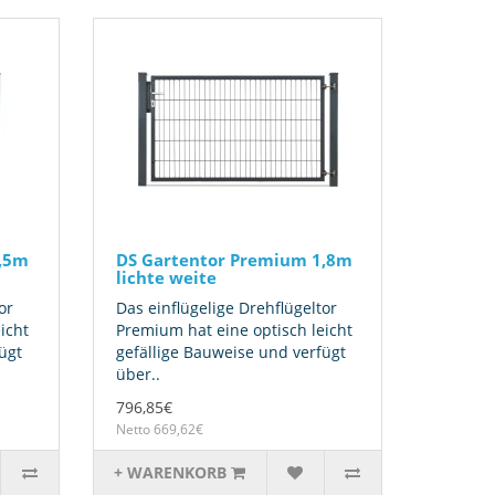
1,5m
DS Gartentor Premium 1,8m
lichte weite
or
Das einflügelige Drehflügeltor
icht
Premium hat eine optisch leicht
ügt
gefällige Bauweise und verfügt
über..
796,85€
Netto 669,62€
+ WARENKORB