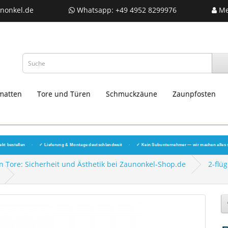
nonkel.de
Whatsapp: +49 4952 8299976
Me
matten
Tore und Türen
Schmuckzäune
Zaunpfosten
ekt bestellen
·
✓ Lieferung & Montage deutschlandweit
·
✓ Kein Subunternehmer — wir machen alles 
 Tore: Sicherheit und Ästhetik bei Zaunonkel-Shop.de
2-flüg