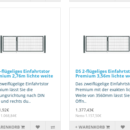
-flügeliges Einfahrtstor
DS 2-flügeliges Einfahrts
mium 2,76m lichte weite
Premium 3,56m lichte w
zweiflügelige Einfahrtstor
Das zweiflügelige Einfahrtst
ium lässt Sie die
Premium mit der exakten li
ungsrichtung nach DIN
Weite von 3560mm lässt Sie
s und rechts du..
Öffn..
1,92€
1.377,43€
 1.068,84€
Netto 1.157,50€
ARENKORB
+ WARENKORB