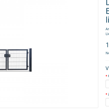
Ar
Li
1
N
V