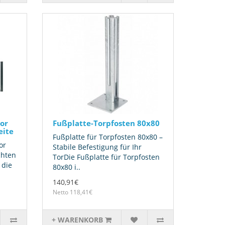
tor
Fußplatte-Torpfosten 80x80
eite
Fußplatte für Torpfosten 80x80 –
or
Stabile Befestigung für Ihr
chten
TorDie Fußplatte für Torpfosten
 die
80x80 i..
140,91€
Netto 118,41€
+ WARENKORB