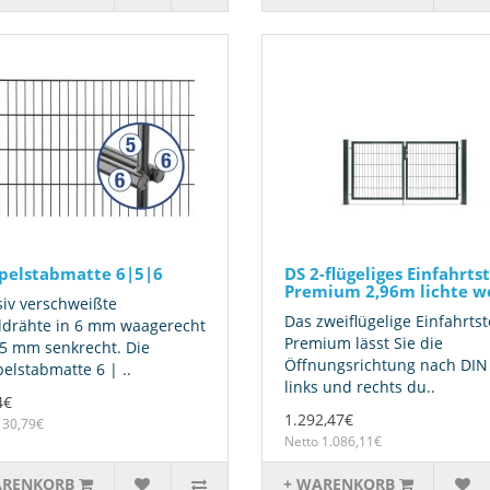
pelstabmatte 6|5|6
DS 2-flügeliges Einfahrts
Premium 2,96m lichte w
iv verschweißte
Das zweiflügelige Einfahrtst
ldrähte in 6 mm waagerecht
Premium lässt Sie die
5 mm senkrecht. Die
Öffnungsrichtung nach DIN
elstabmatte 6 | ..
links und rechts du..
4€
1.292,47€
 30,79€
Netto 1.086,11€
ARENKORB
+ WARENKORB