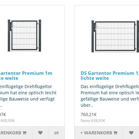
Gartentor Premium 1m
DS Gartentor Premium 
te weite
lichte weite
einflügelige Drehflügeltor
Das einflügelige Drehflügelt
ium hat eine optisch leicht
Premium hat eine optisch le
llige Bauweise und verfügt
gefällige Bauweise und verf
..
über..
07€
760,21€
 600,90€
Netto 638,83€
ARENKORB
+ WARENKORB