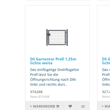
DS Gartentor Profi 1,25m
DS G
lichte weite
lich
Das einflügelige Drehflügeltor
Das 
Profi lässt Sie die
Profi
Öffnungsrichtung nach DIN
Öffn
links und rechts durc..
link
974,68€
927,
Netto 819,06€
Netto
+ WARENKORB
+ W