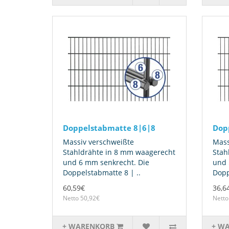
Doppelstabmatte 8|6|8
Dop
Massiv verschweißte
Mass
Stahldrähte in 8 mm waagerecht
Stah
und 6 mm senkrecht. Die
und 
Doppelstabmatte 8 | ..
Dopp
60,59€
36,6
Netto 50,92€
Netto
+ WARENKORB
+ W