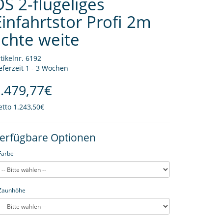
DS 2-flügeliges
Einfahrtstor Profi 2m
lichte weite
tikelnr. 6192
eferzeit 1 - 3 Wochen
.479,77€
etto
1.243,50€
erfügbare Optionen
Farbe
Zaunhöhe