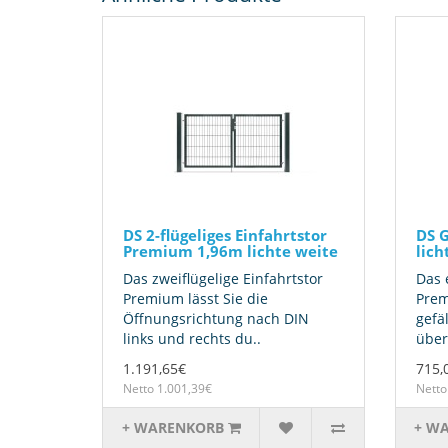
DS 2-flügeliges Einfahrtstor
DS 
Premium 1,96m lichte weite
lich
Das zweiflügelige Einfahrtstor
Das 
Premium lässt Sie die
Prem
Öffnungsrichtung nach DIN
gefä
links und rechts du..
über
1.191,65€
715,
Netto 1.001,39€
Netto
+ WARENKORB
+ W