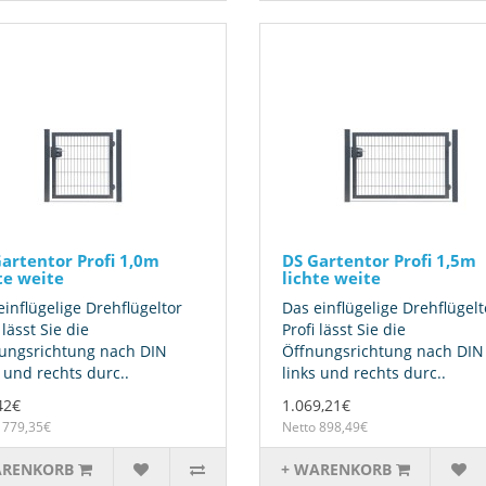
artentor Profi 1,0m
DS Gartentor Profi 1,5m
te weite
lichte weite
einflügelige Drehflügeltor
Das einflügelige Drehflügelt
 lässt Sie die
Profi lässt Sie die
ungsrichtung nach DIN
Öffnungsrichtung nach DIN
s und rechts durc..
links und rechts durc..
42€
1.069,21€
 779,35€
Netto 898,49€
ARENKORB
+ WARENKORB