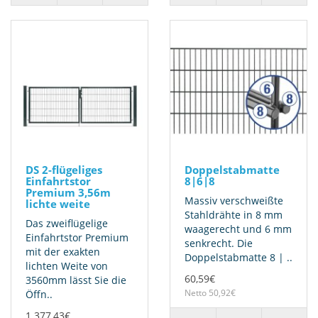
DS 2-flügeliges
Doppelstabmatte
Einfahrtstor
8|6|8
Premium 3,56m
Massiv verschweißte
lichte weite
Stahldrähte in 8 mm
Das zweiflügelige
waagerecht und 6 mm
Einfahrtstor Premium
senkrecht. Die
mit der exakten
Doppelstabmatte 8 | ..
lichten Weite von
60,59€
3560mm lässt Sie die
Netto 50,92€
Öffn..
1.377,43€