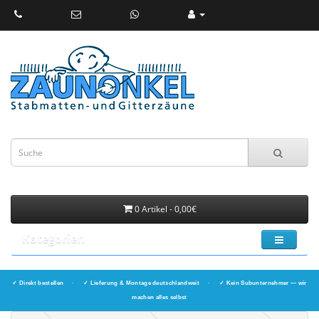
0 Artikel - 0,00€
Kategorien
✓ Direkt bestellen
·
✓ Lieferung & Montage deutschlandweit
·
✓ Kein Subunternehmer — wir
machen alles selbst