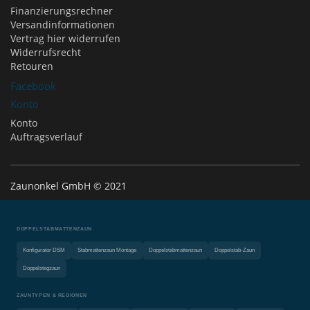
Finanzierungsrechner
Versandinformationen
Vertrag hier widerrufen
Widerrufsrecht
Retouren
Facebook
Konto
Konto
Auftragsverlauf
Zaunonkel GmbH © 2021
DOPPELSTABMATTENZAUN
Konfigurator DSM
Stabmattenzaun Montage
Doppelstabmattenzaun
Doppelstab-Zaun
Doppelstegzaun
ZAUNTYPEN & REGIONEN