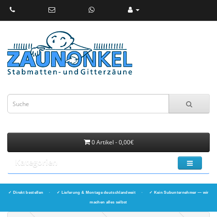
0 Artikel - 0,00€
Kategorien
✓ Direkt bestellen
·
✓ Lieferung & Montage deutschlandweit
·
✓ Kein Subunternehmer — wir
machen alles selbst