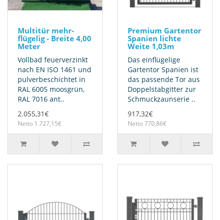
Multitür mehr-
Premium Gartentor
flügelig - Breite 4,00
Spanien lichte
Meter
Weite 1,03m
Vollbad feuerverzinkt
Das einflügelige
nach EN ISO 1461 und
Gartentor Spanien ist
pulverbeschichtet in
das passende Tor aus
RAL 6005 moosgrün,
Doppelstabgitter zur
RAL 7016 ant..
Schmuckzaunserie ..
2.055,31€
917,32€
Netto 1.727,15€
Netto 770,86€