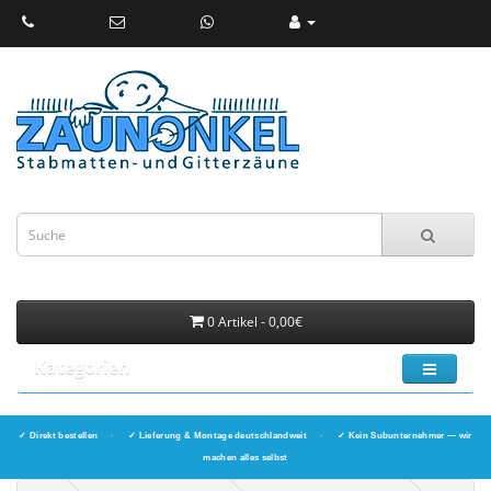
0 Artikel - 0,00€
Kategorien
✓ Direkt bestellen
·
✓ Lieferung & Montage deutschlandweit
·
✓ Kein Subunternehmer — wir
machen alles selbst