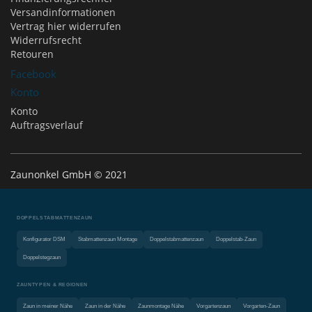
Versandinformationen
Vertrag hier widerrufen
Widerrufsrecht
Retouren
Facebook
Konto
Konto
Auftragsverlauf
Zaunonkel GmbH © 2021
DOPPELSTABMATTENZAUN
Konfigurator DSM
Stabmattenzaun Montage
Doppelstabmattenzaun
Doppelstab-Zaun
Doppelstegzaun
ZAUNTYPEN & REGIONEN
Zaun in meiner Nähe
Zaun in der Nähe
Zaunmontage Nähe
Vorgartenzaun
Vorgarten-Zaun