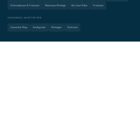
Schmiedezaun & Frontzaun
Betonzaun Montage
Alu-Zaun Nähe
Frontzaun
ZAUNONKEL HAUPTSEITEN
Zaunonkel Shop
Konfigurator
Montagen
Sortiment