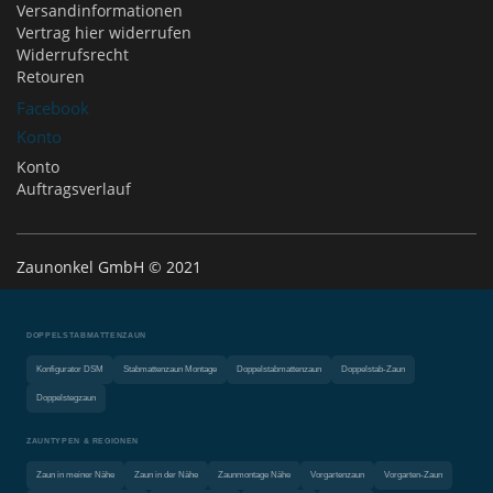
Versandinformationen
Vertrag hier widerrufen
Widerrufsrecht
Retouren
Facebook
Konto
Konto
Auftragsverlauf
Zaunonkel GmbH © 2021
DOPPELSTABMATTENZAUN
Konfigurator DSM
Stabmattenzaun Montage
Doppelstabmattenzaun
Doppelstab-Zaun
Doppelstegzaun
ZAUNTYPEN & REGIONEN
Zaun in meiner Nähe
Zaun in der Nähe
Zaunmontage Nähe
Vorgartenzaun
Vorgarten-Zaun