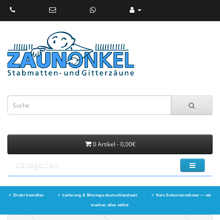
0 Artikel - 0,00€
Kategorien
✓ Direkt bestellen
·
✓ Lieferung & Montage deutschlandweit
·
✓ Kein Subunternehmer — wir
machen alles selbst