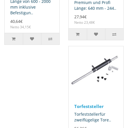
Länge von 600 - 2000
Premium und Profi
mm inklusive
Länge: 640 mm - 244..
Befestigun..
27,94€
40,64€
Netto 23,48€
Netto 34,15€
Torfeststeller
Torfeststellerfür
zweiflügelige Tore..