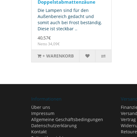
Doppelstabmattenzäune
Die Lampen sind für den
Außenbereich gedacht und
somit auch bei Frost beständig.
Diese ist steckbar ..
40,57€
Netto 34,09€
+ WARENKORB
Informationen
Versan
Über uns
Finanzi
Impressum
Versand
Allgemeine Geschäftsbedingungen
Vertrag
Datenschutzerklärung
Widerru
Kontakt
Retour