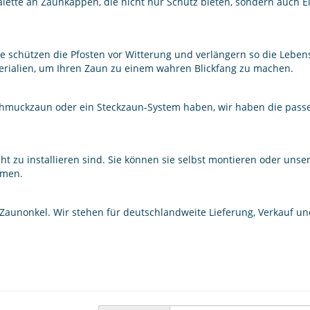
lette an Zaunkappen, die nicht nur Schutz bieten, sondern auch E
e schützen die Pfosten vor Witterung und verlängern so die Leben
terialien, um Ihren Zaun zu einem wahren Blickfang zu machen.
Schmuckzaun oder ein Steckzaun-System haben, wir haben die pas
ht zu installieren sind. Sie können sie selbst montieren oder unse
hmen.
n Zaunonkel. Wir stehen für deutschlandweite Lieferung, Verkauf u