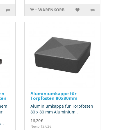
+ WARENKORB
en
Aluminiumkappe für
ten
Torpfosten 80x80mm
inem
Aluminiumkappe für Torpfosten
ür
80 x 80 mm Aluminium..
16,20€
..
Netto 13,62€