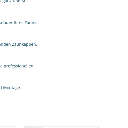
leganz und Stil
sdauer Ihres Zauns.
senden Zaunkappen,
re professionellen
nd Montage.