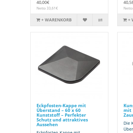
40,00€
40,5
Netto 33,61€
Netto
+ WARENKORB
+
Eckpfosten-Kappe mit
Kun
Überstand – 60 x 60
mit 
Kunststoff – Perfekter
Zau
Schutz und attraktives
Die 
Aussehen
Über
Eckpfosten-Kappe mit