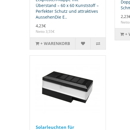
Dopp
Überstand – 60 x 60 Kunststoff –
Schm
Perfekter Schutz und attraktives
2,23
AussehenDie E..
Netto
4,23€
Netto 3,55€
+
+ WARENKORB
Solarleuchten für