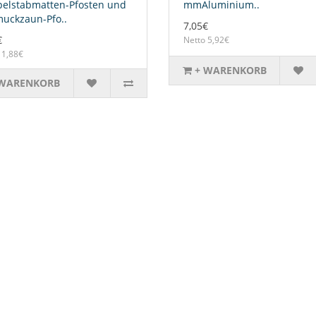
elstabmatten-Pfosten und
mmAluminium..
uckzaun-Pfo..
7,05€
€
Netto 5,92€
 1,88€
+ WARENKORB
 WARENKORB