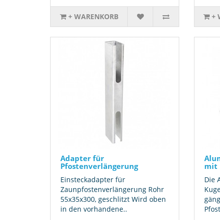
+ WARENKORB
+
Adapter für
Alu
Pfostenverlängerung
mit 
Einsteckadapter für
Die 
Zaunpfostenverlängerung Rohr
Kugel
55x35x300, geschlitzt Wird oben
gäng
in den vorhandene..
Pfos