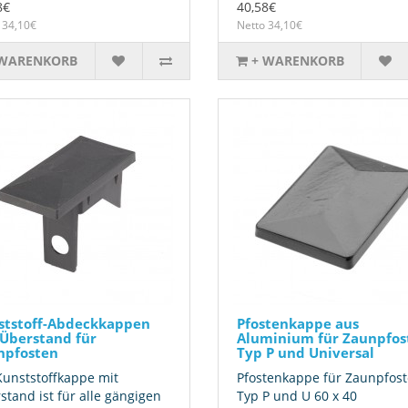
8€
40,58€
 34,10€
Netto 34,10€
 WARENKORB
+ WARENKORB
ststoff-Abdeckkappen
Pfostenkappe aus
Überstand für
Aluminium für Zaunpfos
npfosten
Typ P und Universal
Kunststoffkappe mit
Pfostenkappe für Zaunpfos
stand ist für alle gängigen
Typ P und U 60 x 40