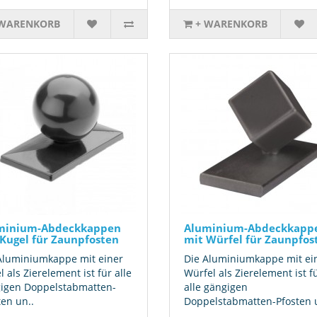
 WARENKORB
+ WARENKORB
minium-Abdeckkappen
Aluminium-Abdeckkapp
Kugel für Zaunpfosten
mit Würfel für Zaunpfos
Aluminiumkappe mit einer
Die Aluminiumkappe mit e
 als Zierelement ist für alle
Würfel als Zierelement ist f
igen Doppelstabmatten-
alle gängigen
ten un..
Doppelstabmatten-Pfosten u