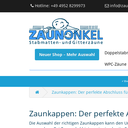
Hotline: +49 4952 8299973
info@zau
Doppelstab
Neuer Shop – Mehr Auswahl
WPC-Zäune
✓ Dir
Zaunkappen: Der perfekte Abschluss fü
Zaunkappen: Der perfekte 
Die Auswahl der richtigen Zaunkappen kann den 