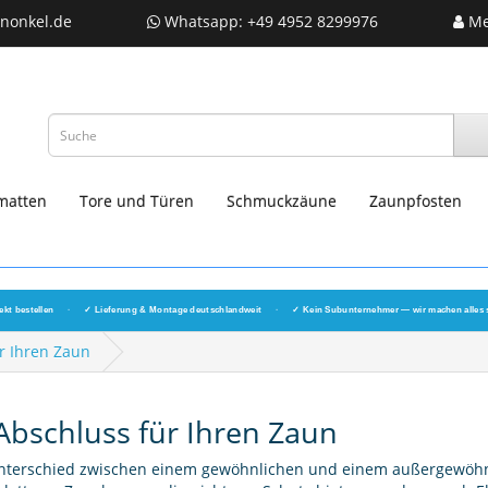
nonkel.de
Whatsapp: +49 4952 8299976
Me
matten
Tore und Türen
Schmuckzäune
Zaunpfosten
ekt bestellen
·
✓ Lieferung & Montage deutschlandweit
·
✓ Kein Subunternehmer — wir machen alles 
r Ihren Zaun
Abschluss für Ihren Zaun
Unterschied zwischen einem gewöhnlichen und einem außergewöh