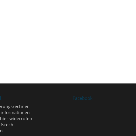
d
Facebook
erungsrechner
informationen
 hier widerrufen
fsrecht
en