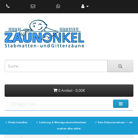
0 Artikel - 0,00€
Kategorien
✓ Direkt bestellen
·
✓ Lieferung & Montage deutschlandweit
·
✓ Kein Subunternehmer — wir
machen alles selbst