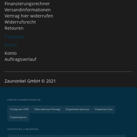
Finanzierungsrechner
Versandinformationen
Vertrag hier widerrufen
Widerrufsrecht
Retouren
Facebook
Konto
Konto
Auftragsverlauf
Zaunonkel GmbH © 2021
DOPPELSTABMATTENZAUN
Konfigurator DSM
Stabmattenzaun Montage
Doppelstabmattenzaun
Doppelstab-Zaun
Doppelstegzaun
ZAUNTYPEN & REGIONEN