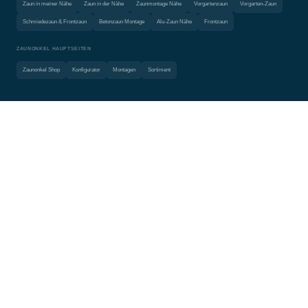
Zaun in meiner Nähe
Zaun in der Nähe
Zaunmontage Nähe
Vorgartenzaun
Vorgarten-Zaun
Schmiedezaun & Frontzaun
Betonzaun Montage
Alu-Zaun Nähe
Frontzaun
ZAUNONKEL HAUPTSEITEN
Zaunonkel Shop
Konfigurator
Montagen
Sortiment