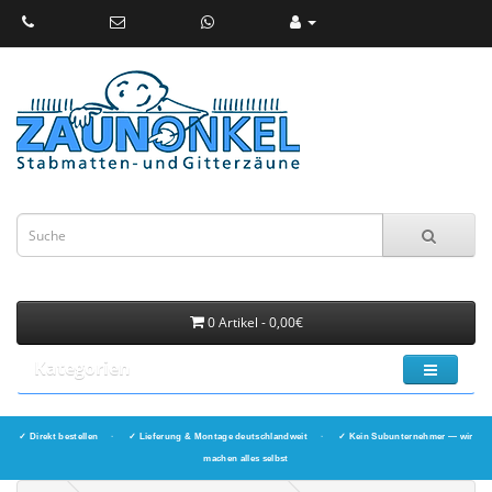
0 Artikel - 0,00€
Kategorien
✓ Direkt bestellen
·
✓ Lieferung & Montage deutschlandweit
·
✓ Kein Subunternehmer — wir
machen alles selbst