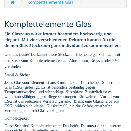
Komplettelemente Glas
Komplettelemente Glas
Ein Glaszaun wirkt immer besonders hochwertig und
elegant. Mit vier verschiedenen Dekoren kannst Du dir
deinen Glas-Steckzaun ganz individuell zusammenstellen.
Und das Beste? Du kannst diese Steckzaun-Elemente ganz einfach mit
den Steckzaun-Komplettelementen aus Aluminium, Resysta oder PVC
verbinden.
Stabil & Sicher
Jedes Glaszaun-Element ist aus 8 mm dickem Einscheiben-Sicherheits-
Glas (ESG) gefertigt. Es ist besonders beständig gegen
Temperaturwechsel und sehr schlag- & stoßfest. Zusätzlich ist es
widerstandsfähiger gegen Biegebelastungen. Ein weiterer Vorteil von
ESG ist das reduzierte Verletzungsrisiko. Bricht eine Glasscheibe aus
ESG, bilden sich kleine "Glaskrümel", die die Gefahr ernsthafter
Verletzungen durch Glas verringern.
Komplettpaket
Diese Sets sind Komplettelemente. Das heißt, Du musst dir in unserem
Shop nicht alle Einzelteile zusammensuchen, sondern erstellst dir hier