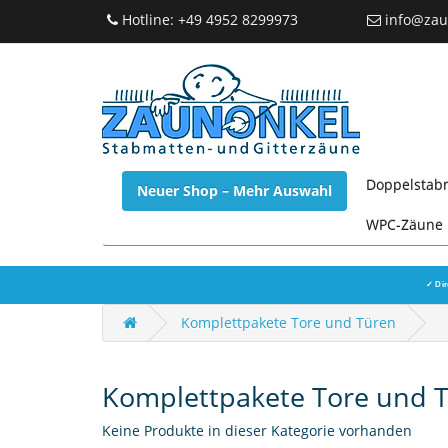
Hotline: +49 4952 8299973
info@zau
Doppelstab
Neuer Shop – Mehr Auswahl
WPC-Zäune
✓ Dir
Komplettpakete Tore und Türen
Komplettpakete Tore und 
Keine Produkte in dieser Kategorie vorhanden