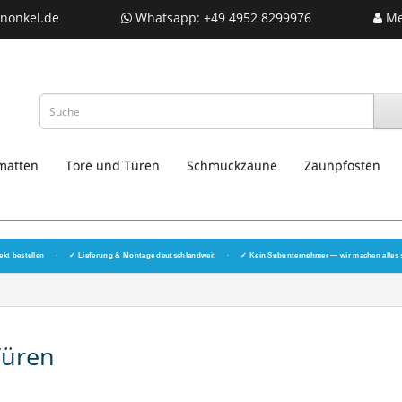
nonkel.de
Whatsapp: +49 4952 8299976
Me
matten
Tore und Türen
Schmuckzäune
Zaunpfosten
ekt bestellen
·
✓ Lieferung & Montage deutschlandweit
·
✓ Kein Subunternehmer — wir machen alles 
Türen