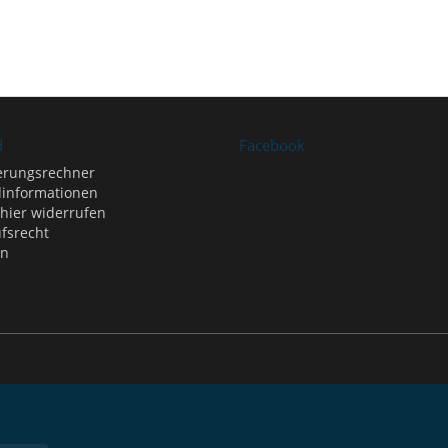
d
Facebook
erungsrechner
informationen
 hier widerrufen
fsrecht
en