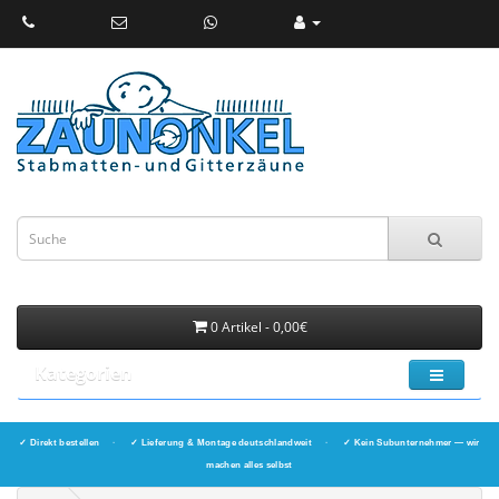
0 Artikel - 0,00€
Kategorien
✓ Direkt bestellen
·
✓ Lieferung & Montage deutschlandweit
·
✓ Kein Subunternehmer — wir
machen alles selbst