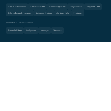
Zaun in meiner Nähe
Zaun in der Nähe
Zaunmontage Nähe
Vorgartenzaun
Vorgarten-Zaun
Schmiedezaun & Frontzaun
Betonzaun Montage
Alu-Zaun Nähe
Frontzaun
ZAUNONKEL HAUPTSEITEN
Zaunonkel Shop
Konfigurator
Montagen
Sortiment