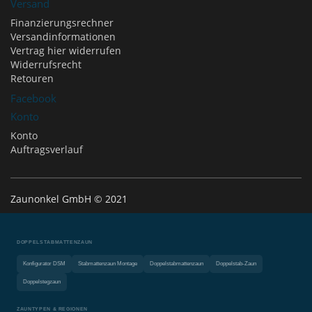
Versand
Finanzierungsrechner
Versandinformationen
Vertrag hier widerrufen
Widerrufsrecht
Retouren
Facebook
Konto
Konto
Auftragsverlauf
Zaunonkel GmbH © 2021
DOPPELSTABMATTENZAUN
Konfigurator DSM
Stabmattenzaun Montage
Doppelstabmattenzaun
Doppelstab-Zaun
Doppelstegzaun
ZAUNTYPEN & REGIONEN