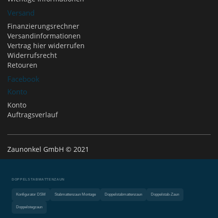
Versand
Finanzierungsrechner
Versandinformationen
Vertrag hier widerrufen
Widerrufsrecht
Retouren
Facebook
Konto
Konto
Auftragsverlauf
Zaunonkel GmbH © 2021
DOPPELSTABMATTENZAUN
Konfigurator DSM
Stabmattenzaun Montage
Doppelstabmattenzaun
Doppelstab-Zaun
Doppelstegzaun