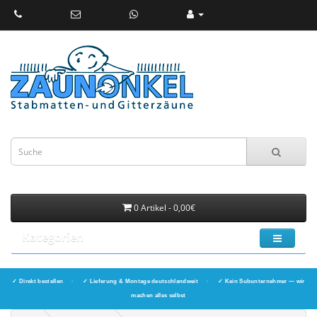
0 Artikel - 0,00€
Kategorien
✓ Direkt bestellen
·
✓ Lieferung & Montage deutschlandweit
·
✓ Kein Subunternehmer — wir
machen alles selbst