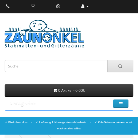
0 Artikel - 0,00€
Kategorien
✓ Direkt bestellen
·
✓ Lieferung & Montage deutschlandweit
·
✓ Kein Subunternehmer — wir
machen alles selbst