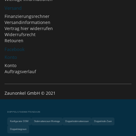
Versand
Finanzierungsrechner
Versandinformationen
Vertrag hier widerrufen
Widerrufsrecht
Retouren
Facebook
Konto
Konto
Auftragsverlauf
Zaunonkel GmbH © 2021
DOPPELSTABMATTENZAUN
Konfigurator DSM
Stabmattenzaun Montage
Doppelstabmattenzaun
Doppelstab-Zaun
Doppelstegzaun